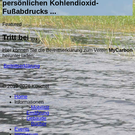
persönlichen Kohlendioxid-
Fußabdrucks ...
Featured
Tritt bei ...
Hier können Sie die Beitrittserklärung zum Verein
MyCarbon
herunter laden:
Beitrittserklärung
© 2019-2026 Kuschel
Home
Informationen
">
Mobilität
Ernährung
Gebäude
">
Bücher
Events
Impressum