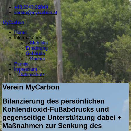
+43 2243 26049
verein@mycarbon.at
MyCarbon
Home
Informationen
">
Mobilität
Ernährung
Gebäude
">
Bücher
Events
Impressum
">
Datenschutz
Verein MyCarbon
Bilanzierung des persönlichen
Kohlendioxid-Fußabdrucks und
gegenseitige Unterstützung dabei +
Maßnahmen zur Senkung des